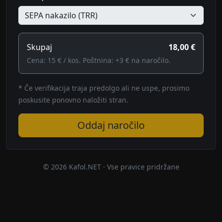
Skupaj
18,00 €
Cena: 15 € / kos. Poštnina: +3 € na naročilo.
* Če verifikacija traja predolgo ali ne uspe, prosimo
poskusite ponovno naložiti stran.
Oddaj naročilo
© 2026 Kafol.NET · Vse pravice pridržane