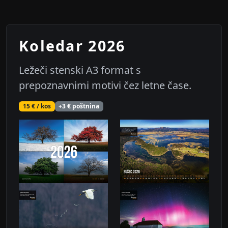
Koledar 2026
Ležeči stenski A3 format s
prepoznavnimi motivi čez letne čase.
15 € / kos
+3 € poštnina