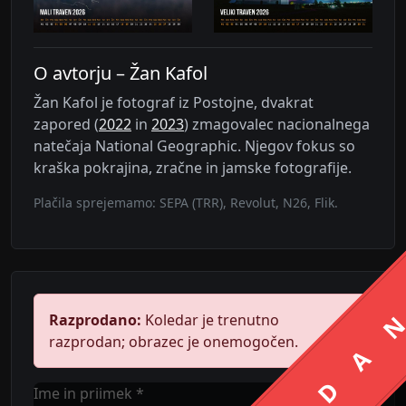
O avtorju – Žan Kafol
Žan Kafol je fotograf iz Postojne, dvakrat
zapored (
2022
in
2023
) zmagovalec nacionalnega
natečaja National Geographic. Njegov fokus so
kraška pokrajina, zračne in jamske fotografije.
Plačila sprejemamo: SEPA (TRR), Revolut, N26, Flik.
Razprodano:
Koledar je trenutno
razprodan; obrazec je onemogočen.
Ime in priimek *